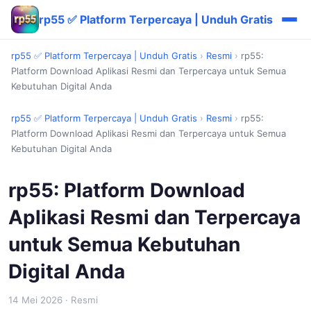
rp55 ✅ Platform Terpercaya | Unduh Gratis
rp55 ✅ Platform Terpercaya | Unduh Gratis
›
Resmi
›
rp55:
Platform Download Aplikasi Resmi dan Terpercaya untuk Semua
Kebutuhan Digital Anda
rp55 ✅ Platform Terpercaya | Unduh Gratis
›
Resmi
›
rp55:
Platform Download Aplikasi Resmi dan Terpercaya untuk Semua
Kebutuhan Digital Anda
rp55: Platform Download
Aplikasi Resmi dan Terpercaya
untuk Semua Kebutuhan
Digital Anda
14 Mei 2026
· Resmi