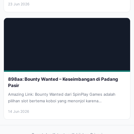
Februari 2026, membawa...
23 Jun 2026
898aa: Bounty Wanted – Keseimbangan di Padang
Pasir
Amazing Link: Bounty Wanted dari SpinPlay Games adalah
pilihan slot bertema koboi yang menonjol karena
keseimbangan matematisnya, bukan sekadar tampilan...
14 Jun 2026