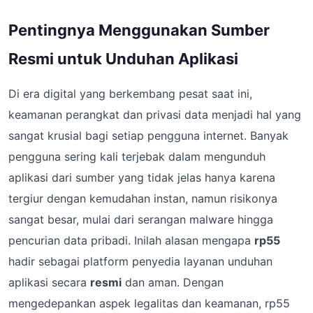
Pentingnya Menggunakan Sumber
Resmi untuk Unduhan Aplikasi
Di era digital yang berkembang pesat saat ini,
keamanan perangkat dan privasi data menjadi hal yang
sangat krusial bagi setiap pengguna internet. Banyak
pengguna sering kali terjebak dalam mengunduh
aplikasi dari sumber yang tidak jelas hanya karena
tergiur dengan kemudahan instan, namun risikonya
sangat besar, mulai dari serangan malware hingga
pencurian data pribadi. Inilah alasan mengapa
rp55
hadir sebagai platform penyedia layanan unduhan
aplikasi secara
resmi
dan aman. Dengan
mengedepankan aspek legalitas dan keamanan, rp55