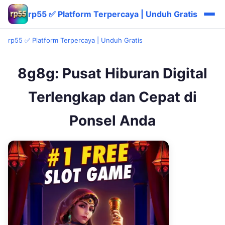
rp55 ✅ Platform Terpercaya | Unduh Gratis
rp55 ✅ Platform Terpercaya | Unduh Gratis
8g8g: Pusat Hiburan Digital
Terlengkap dan Cepat di
Ponsel Anda